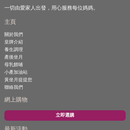
一切由愛家人出發，用心服務每位媽媽。
主頁
關於我們
皇牌介紹
養生調理
產後坐月
母乳餵哺
小產加油站
黃坐月提提您
聯絡我們
網上購物
立即選購
最新活動